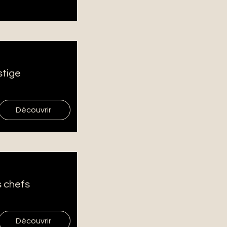
stige
Découvrir
s chefs
Découvrir