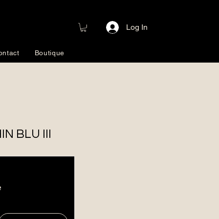
Log In
ontact
Boutique
IN BLU III
e