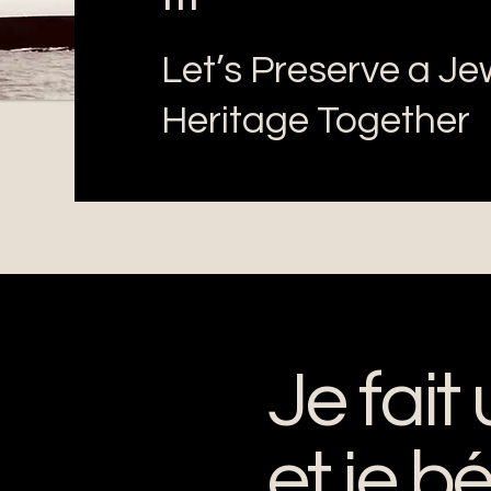
Let’s Preserve a Je
Heritage Together
 CHIN BLU III
Je fait
ateau : c’est un patrimoine
aval unique, que nous
et je b