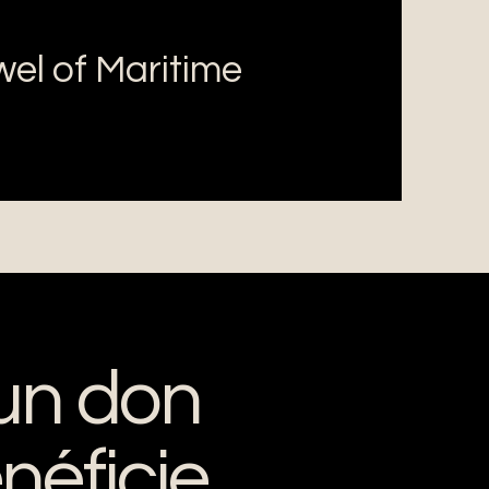
wel of Maritime
 un don
énéficie