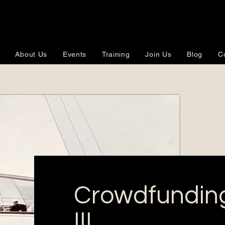
About Us
Events
Training
Join Us
Blog
C
Crowdfundin
III