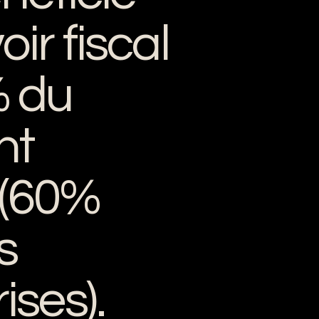
oir fiscal
 du
nt
 (60%
s
ises).