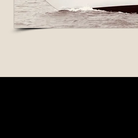
Pourquoi soutenir
?
​CHIN BLU III est bien plus qu’un b
vivant, témoin d’un savoir-faire n
souhaitons préserver avec vous.