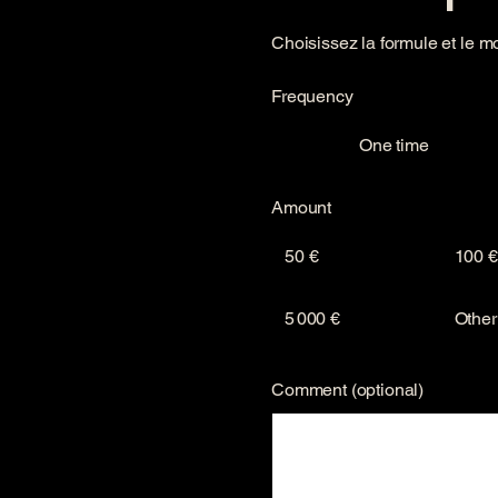
nom et/ou votre logo sont
ns toutes nos communications
Choisissez la formule et le m
atrimoine et Armateurs CHIN BLU
Frequency
One time
Amount
50 €
100 €
5 000 €
Other
Comment (optional)