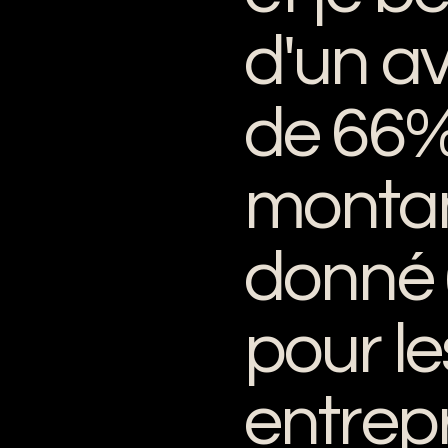
ez à financer :
d'un av
t culturel
 Bateau d’Intérêt Patrimonial »,
TEAM pour son entretien et sa
de 66%
teurs à un
crédit d'impôt de
ntreprises).
ap :
monta
LU III en parfait état de
donné
it sur notre site web dans la
pour le
it à bord et sur notre site web
entrepr
e logo sont inscrits à bord et
urs".