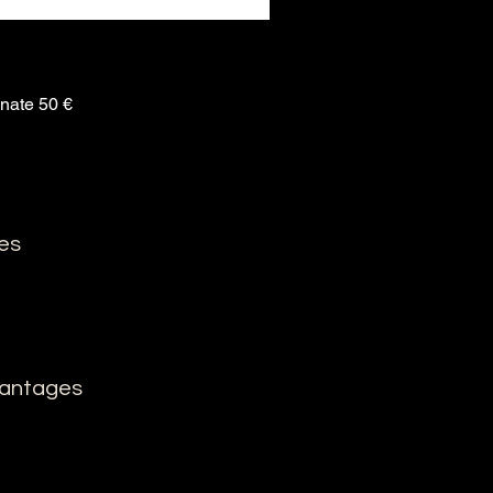
nate 50 €
ies
vantages