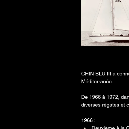
CHIN BLU III a connu 
Méditerranée.
De
 1966 à 1972, dans
diverses régates et c
1966 :
Deuxième à la Gi