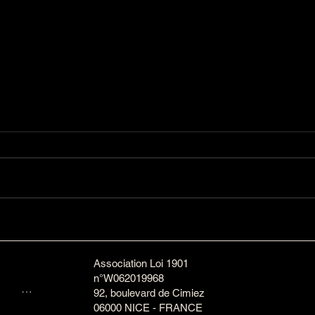
Soutenez le CHIN BLU III,
Frag
joyau du patrimoine maritime
Mémo
de la Côte d’Azur
Association Loi 1901
n°W062019968
EUR (€)
92, boulevard de Cimiez
06000 NICE - FRANCE