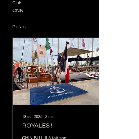
Club
CNN
Posts
18 oct. 2025
∙
2
min
ROYALES !
CHIN BLU III à fait son