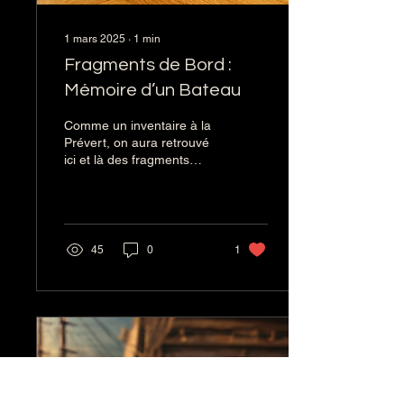
1 mars 2025
∙
1
min
Fragments de Bord :
Mémoire d’un Bateau
Comme un inventaire à la
Prévert, on aura retrouvé
ici et là des fragments
d’histoire, témoins
silencieux des navigations
passées et des...
45
0
1