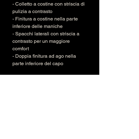
- Colletto a costine con striscia di
pulizia a contrasto
- Finitura a costine nella parte
inferiore delle maniche
- Spacchi laterali con striscia a
contrasto per un maggiore
comfort
- Doppia finitura ad ago nella
parte inferiore del capo
Manubrio + floccaggio CHIN BLU
III sul petto e 4073 sulla schiena
SQUADRA BLU MENTO