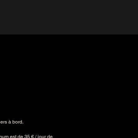
ers à bord.
um est de 35 € / jour de 